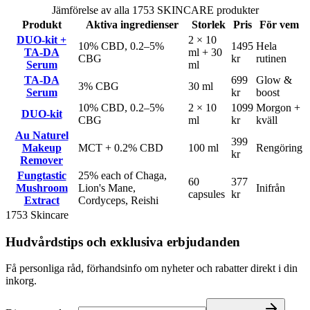
Jämförelse av alla 1753 SKINCARE produkter
Produkt
Aktiva ingredienser
Storlek
Pris
För vem
DUO-kit +
2 × 10
10% CBD, 0.2–5%
1495
Hela
TA-DA
ml + 30
CBG
kr
rutinen
Serum
ml
TA-DA
699
Glow &
3% CBG
30 ml
Serum
kr
boost
10% CBD, 0.2–5%
2 × 10
1099
Morgon +
DUO-kit
CBG
ml
kr
kväll
Au Naturel
399
Makeup
MCT + 0.2% CBD
100 ml
Rengöring
kr
Remover
Fungtastic
25% each of Chaga,
60
377
Mushroom
Lion's Mane,
Inifrån
capsules
kr
Extract
Cordyceps, Reishi
1753 Skincare
Hudvårdstips och exklusiva erbjudanden
Få personliga råd, förhandsinfo om nyheter och rabatter direkt i din
inkorg.