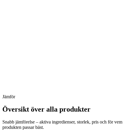
Rengöringsolja med MCT och CBD. Tar bort allt – utan att röra
hudens naturliga balans.
(
83
)
Fungtastic Mushroom Extract
377 kr
Fyra medicinska svampar i perfekt balans. Stöd för immunförsvar,
fokus, energi och sömn – inifrån.
(
63
)
Jämför
Översikt över alla produkter
Snabb jämförelse – aktiva ingredienser, storlek, pris och för vem
produkten passar bäst.