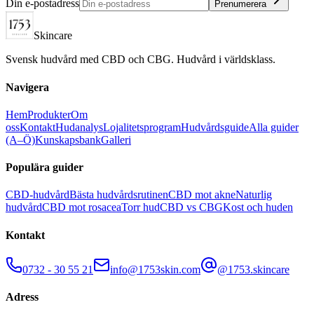
Din e-postadress
Prenumerera
Skincare
Svensk hudvård med CBD och CBG. Hudvård i världsklass.
Navigera
Hem
Produkter
Om
oss
Kontakt
Hudanalys
Lojalitetsprogram
Hudvårdsguide
Alla guider
(A–Ö)
Kunskapsbank
Galleri
Populära guider
CBD-hudvård
Bästa hudvårdsrutinen
CBD mot akne
Naturlig
hudvård
CBD mot rosacea
Torr hud
CBD vs CBG
Kost och huden
Kontakt
0732 - 30 55 21
info@1753skin.com
@1753.skincare
Adress